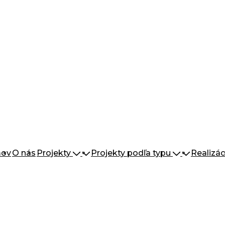
ov
O nás
Projekty
Projekty podľa typu
Realizác
n