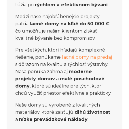
túžia po
rýchlom a efektívnom bývaní
.
Medzi naše najobľúbenejšie projekty
patria
lacné domy na kľúč do 50 000 €
,
čo umožňuje našim klientom získať
kvalitné bývanie bez kompromisov.
Pre všetkých, ktorí hľadajú komplexné
riešenie, ponúkame
lacné domy na predaj
s dôrazom na kvalitu a rýchlosť výstavby.
Naša ponuka zahŕňa aj
moderné
projekty domov
a
malé poschodové
domy
, ktoré sú ideálne pre tých, ktorí
chcú využiť priestor efektívne a prakticky.
Naše domy sú vyrobené z kvalitných
materiálov, ktoré zaisťujú
dlhú životnosť
a
nízke prevádzkové náklady
.