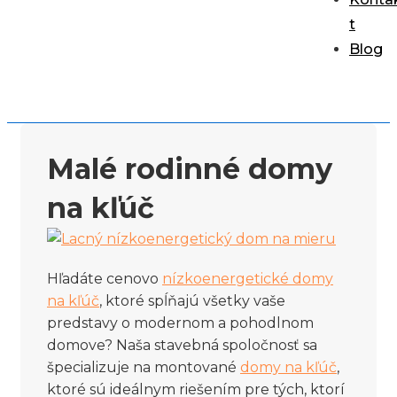
t
Blog
Malé rodinné domy
na kľúč
Hľadáte cenovo
nízkoenergetické domy
na kľúč
, ktoré spĺňajú všetky vaše
predstavy o modernom a pohodlnom
domove? Naša stavebná spoločnosť sa
špecializuje na montované
domy na kľúč
,
ktoré sú ideálnym riešením pre tých, ktorí