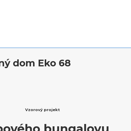
nný dom Eko 68
Vzorový projekt
zbového bungalovu