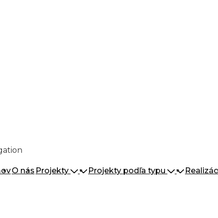
gation
ov
O nás
Projekty
Projekty podľa typu
Realizác